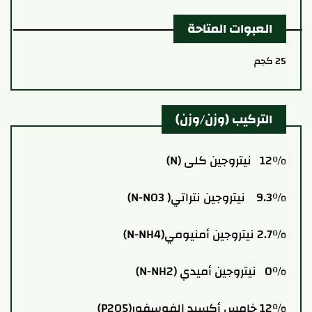
العبوات المتاحة
25 كجم
التركيب (وزن/وزن)
12% نيتروجين كلى (N)
9.3% نيتروجين نتراتي( N-NO3)
2.7% نيتروجين أمنيومي(N-NH4)
0% نيتروجين أميدي (N-NH2)
12% خامس أكسيد الفوسفور(P2O5)