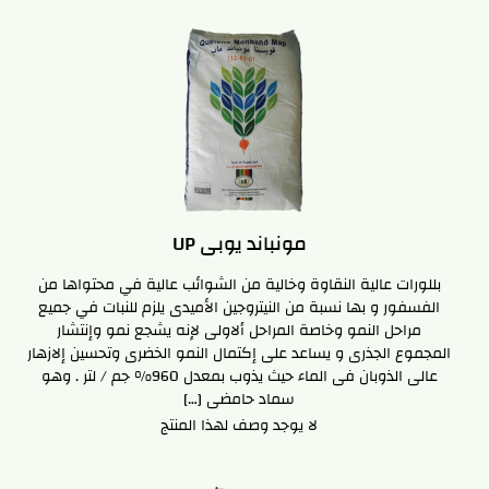
مونباند يوبى UP
بللورات عالية النقاوة وخالية من الشوائب عالية في محتواها من
الفسفور و بها نسبة من النيتروجين الأميدى يلزم للنبات في جميع
مراحل النمو وخاصة المراحل ألاولى لإنه يشجع نمو وإنتشار
المجموع الجذرى و يساعد على إكتمال النمو الخضرى وتحسين إلازهار
عالى الذوبان فى الماء حيث يذوب بمعدل 960% جم / لتر . وهو
سماد حامضى […]
لا يوجد وصف لهذا المنتج