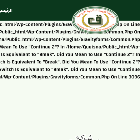
الرئيسي
blic_html/wp-Content/plugins/gravityforms/common.php On Line
na/public_html/wp-Content/plugins/gravityforms/common.php On
eisna/public_html/wp-Content/plugins/gravityforms/common.php
ou Mean To Use "continue 2"? In /home/queisna/public_html/wp-
s Equivalent To "break". Did You Mean To Use "continue 2"? In
 Is Equivalent To "break". Did You Mean To Use "continue 2"?
itch Is Equivalent To "break". Did You Mean To Use "continue
ml/wp-Content/plugins/gravityforms/common.php On Line 3096