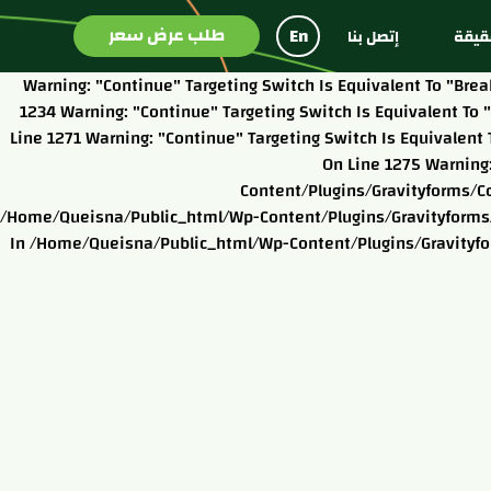
طلب عرض سعر
En
يقة
إتصل بنا
Warning: "continue" Targeting Switch Is Equivalent To "b
1234 Warning: "continue" Targeting Switch Is Equivalent T
Line 1271 Warning: "continue" Targeting Switch Is Equivale
On Line 1275 Warning
Content/plugins/gravityforms/c
/home/queisna/public_html/wp-Content/plugins/gravityforms/c
In /home/queisna/public_html/wp-Content/plugins/gravityfor