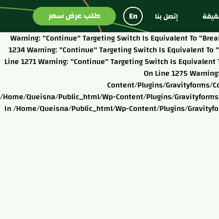
طلب عرض سعر
En
يقة
إتصل بنا
Warning: "continue" Targeting Switch Is Equivalent To "b
1234 Warning: "continue" Targeting Switch Is Equivalent T
Line 1271 Warning: "continue" Targeting Switch Is Equivale
On Line 1275 Warning
Content/plugins/gravityforms/c
/home/queisna/public_html/wp-Content/plugins/gravityforms/c
In /home/queisna/public_html/wp-Content/plugins/gravityfor
شركة كاري تاريم