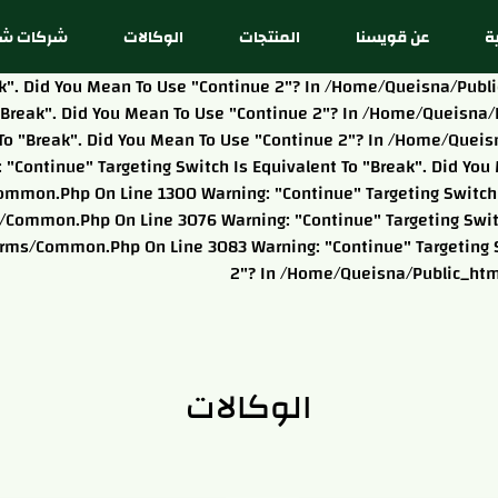
ة
عن قويسنا
المنتجات
الوكالات
شركات شق
reak". Did You Mean To Use "continue 2"? In /home/queisna/pu
o "break". Did You Mean To Use "continue 2"? In /home/queis
nt To "break". Did You Mean To Use "continue 2"? In /home/qu
: "continue" Targeting Switch Is Equivalent To "break". Did Y
ommon.php On Line 1300 Warning: "continue" Targeting Switch I
ommon.php On Line 3076 Warning: "continue" Targeting Switch
ms/common.php On Line 3083 Warning: "continue" Targeting Sw
2"? In /home/queisna/public_ht
الوكالات
شركة فان ابيرن
شركة فرتيلز