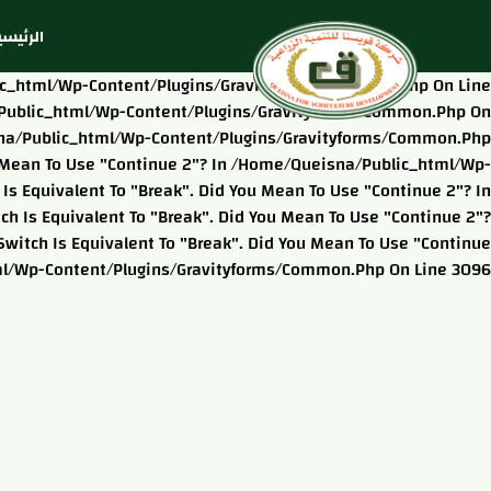
الرئيسي
blic_html/wp-Content/plugins/gravityforms/common.php On Line
na/public_html/wp-Content/plugins/gravityforms/common.php On
eisna/public_html/wp-Content/plugins/gravityforms/common.php
ou Mean To Use "continue 2"? In /home/queisna/public_html/wp-
s Equivalent To "break". Did You Mean To Use "continue 2"? In
 Is Equivalent To "break". Did You Mean To Use "continue 2"?
itch Is Equivalent To "break". Did You Mean To Use "continue
ml/wp-Content/plugins/gravityforms/common.php On Line 3096
شركة تسندرلو