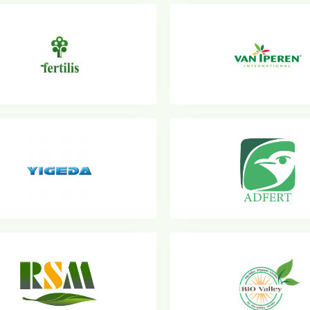
شركة أدفيرت
شركة يجيدا
شركة بيوفالـي
ار اس ام
وري للكيماويات والمنظفات
شركة أبو قير للأسمدة والكيما
الصناعية