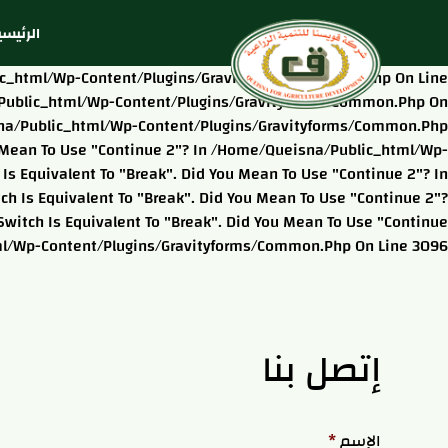
الرئيسي
blic_html/wp-Content/plugins/gravityforms/common.php On Line
na/public_html/wp-Content/plugins/gravityforms/common.php On
eisna/public_html/wp-Content/plugins/gravityforms/common.php
ou Mean To Use "continue 2"? In /home/queisna/public_html/wp-
s Equivalent To "break". Did You Mean To Use "continue 2"? In
 Is Equivalent To "break". Did You Mean To Use "continue 2"?
itch Is Equivalent To "break". Did You Mean To Use "continue
ml/wp-Content/plugins/gravityforms/common.php On Line 3096
إتصل بنا
الإسم
*