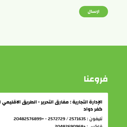
فروعنا
الإدارة التجارية : مفارق التحرير - الطريق الاقليمي
كفر دواد
تليفون : 2571635 / 2572729 - +20482576899
فاكس : +20482690968