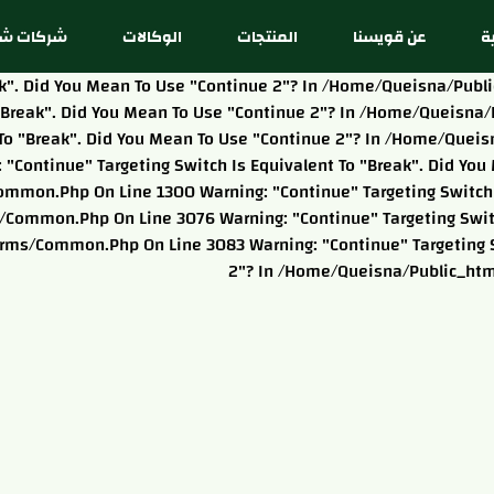
ة
عن قويسنا
المنتجات
الوكالات
شركات شق
reak". Did You Mean To Use "continue 2"? In /home/queisna/pu
o "break". Did You Mean To Use "continue 2"? In /home/queis
nt To "break". Did You Mean To Use "continue 2"? In /home/qu
: "continue" Targeting Switch Is Equivalent To "break". Did Y
ommon.php On Line 1300 Warning: "continue" Targeting Switch I
ommon.php On Line 3076 Warning: "continue" Targeting Switch
ms/common.php On Line 3083 Warning: "continue" Targeting Sw
2"? In /home/queisna/public_ht