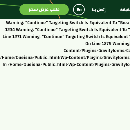
طلب عرض سعر
En
يقة
إتصل بنا
Warning: "continue" Targeting Switch Is Equivalent To "b
1234 Warning: "continue" Targeting Switch Is Equivalent T
Line 1271 Warning: "continue" Targeting Switch Is Equivale
On Line 1275 Warning
Content/plugins/gravityforms/c
/home/queisna/public_html/wp-Content/plugins/gravityforms/c
In /home/queisna/public_html/wp-Content/plugins/gravityfor