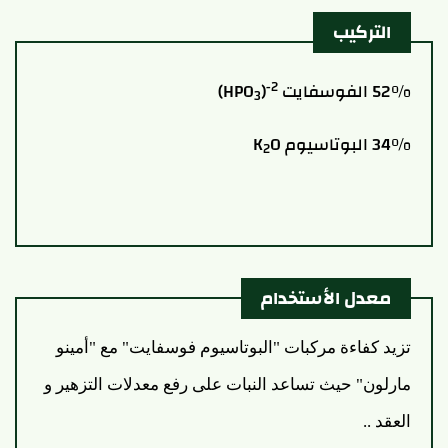
التركيب
-2
52% الفوسفايت HPO
)
)
3
34% البوتاسيوم K
O
2
معدل الأستخدام
تزيد كفاءة مركبات "البوتاسيوم فوسفايت" مع "أمينو
مارلون" حيث تساعد النبات على رفع معدلات التزهير و
العقد ..